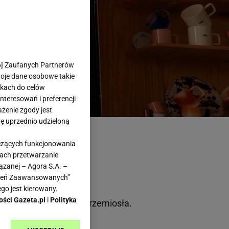
6
] Zaufanych Partnerów
woje dane osobowe takie
likach do celów
teresowań i preferencji
ażenie zgody jest
dę uprzednio udzieloną
yczących funkcjonowania
kach przetwarzanie
ązanej – Agora S.A. –
awień Zaawansowanych”
go jest kierowany.
ości Gazeta.pl
i
Polityka
e i promocja dobrego rzemiosła.