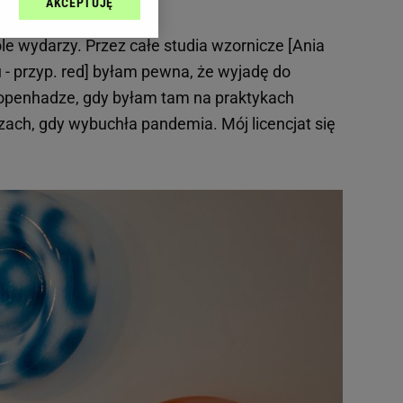
AKCEPTUJĘ
l sp. z o.o., jej
ić swoje preferencje
óle wydarzy. Przez całe studia wzornicze [Ania
arzania danych poprzez
ych”. Zmiana ustawień
- przyp. red] byłam pewna, że wyjadę do
Kopenhadze, gdy byłam tam na praktykach
zach, gdy wybuchła pandemia. Mój licencjat się
ach:
 celów identyfikacji.
omiar reklam i treści,