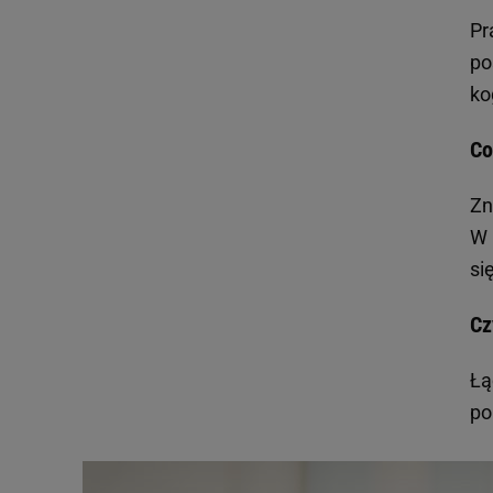
Pr
po
ko
Co
Zn
W 
się
Cz
Łą
po