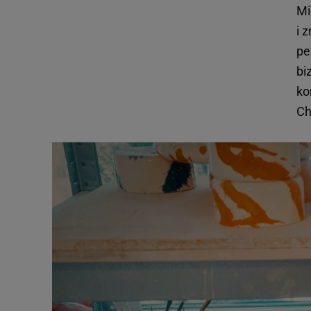
Mi
i 
pe
bi
ko
Ch