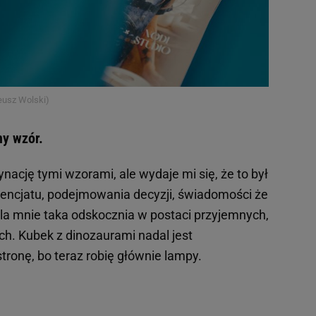
teusz Wolski)
ny wzór.
ację tymi wzorami, ale wydaje mi się, że to był
icencjatu, podejmowania decyzji, świadomości że
 dla mnie taka odskocznia w postaci przyjemnych,
h. Kubek z dinozaurami nadal jest
tronę, bo teraz robię głównie lampy.