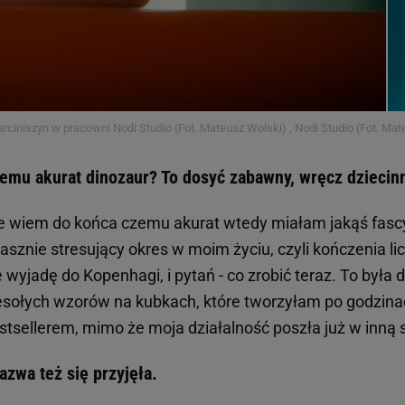
rciniszyn w pracowni Nodi Studio (Fot. Mateusz Wolski) , Nodi Studio (Fot. Ma
emu akurat dinozaur? To dosyć zabawny, wręcz dziecin
e wiem do końca czemu akurat wtedy miałam jakąś fascyn
rasznie stresujący okres w moim życiu, czyli kończenia l
e wyjadę do Kopenhagi, i pytań - co zrobić teraz. To była
sołych wzorów na kubkach, które tworzyłam po godzinac
stsellerem, mimo że moja działalność poszła już w inną s
nazwa też się przyjęła.