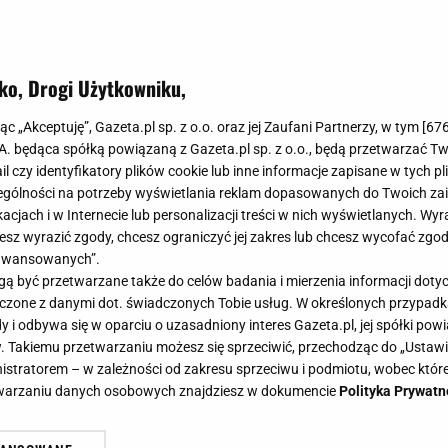
ko, Drogi Użytkowniku,
jąc „Akceptuję”, Gazeta.pl sp. z o.o. oraz jej Zaufani Partnerzy, w tym [
67
.A. będąca spółką powiązaną z Gazeta.pl sp. z o.o., będą przetwarzać T
ail czy identyfikatory plików cookie lub inne informacje zapisane w tych p
gólności na potrzeby wyświetlania reklam dopasowanych do Twoich zain
acjach i w Internecie lub personalizacji treści w nich wyświetlanych. Wyr
cesz wyrazić zgody, chcesz ograniczyć jej zakres lub chcesz wycofać zgo
aawansowanych”.
 być przetwarzane także do celów badania i mierzenia informacji dot
 łączone z danymi dot. świadczonych Tobie usług. W określonych przypad
i odbywa się w oparciu o uzasadniony interes Gazeta.pl, jej spółki powi
tarzyna Żechowicz-Wygryz: Czym jest Nodi Studio?
. Takiemu przetwarzaniu możesz się sprzeciwić, przechodząc do „Ust
nistratorem – w zależności od zakresu sprzeciwu i podmiotu, wobec które
etwarzaniu danych osobowych znajdziesz w dokumencie
Polityka Prywatn
na Marciniszyn:
To przede wszystkim lampy porcelanow