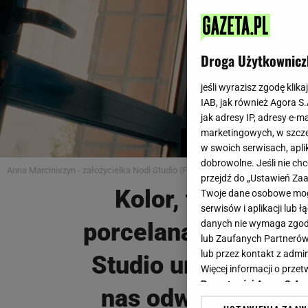
Droga Użytkownicz
jeśli wyrazisz zgodę klika
IAB, jak również Agora S
jak adresy IP, adresy e-m
marketingowych, w szcze
WYDANIE II
w swoich serwisach, aplik
dobrowolne. Jeśli nie ch
Anna Marciniszyn - założycielka Nodi Studio (Fot. Mateusz Wolski)
przejdź do „Ustawień Z
Kolor, forma,
Twoje dane osobowe mogą
serwisów i aplikacji lub
porcelana. Nodi
danych nie wymaga zgody 
Ka
lub Zaufanych Partnerów
lub przez kontakt z admi
Studio urządza
Więcej informacji o prz
An
Prywatności Agora S.A.
nas odważniej