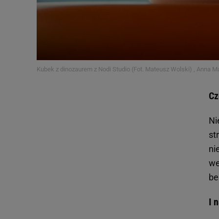
Kubek z dinozaurem z Nodi Studio (Fot. Mateusz Wolski) , Anna Ma
Cz
Ni
st
ni
we
be
I 