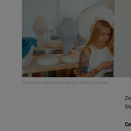
Pracownia i sklep Nodi Studio (Fot. Mateusz Wolski)
Zo
St
Co